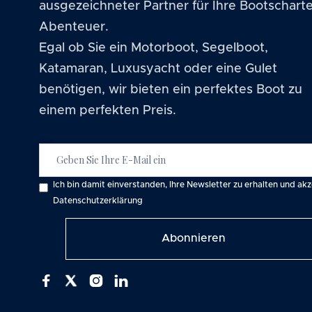
Stornobedingungen
ausgezeichneter Partner für Ihre Bootscharte
Später check out [Optional]
— 100.
Marina
Abenteuer.
Haustier an Bord [Optional]
— 80.0
Kaštela,
Egal ob Sie ein Motorboot, Segelboot,
Kroatien
Kautionsversicherung [Optional]
— 
Katamaran, Luxusyacht oder eine Gulet
abgeschlossen wurde
Mietzeitraum
benötigen, wir bieten ein perfektes Boot zu
One way [Optional]
— 160.00 EUR 
einem perfekten Preis.
03.04.
Entspannungspaket [Optional]
— 1
Datum
-
Getränkekorb
12.06.
Frühes Boarding/Check-in [Option
Ich bin damit einverstanden, Ihre Newsletter zu erhalten und akz
Mietpreis
Datenschutzerklärung
Transfer [Optional]
— 180.00 EUR •
für
Boote
Travel Insurance [Optional]
— 4.50%
Liegeplatzgebühr [Optional]
— 90.
Preis
0
EUR



Parkplatz [Optional]
— 7.00 EUR • p
Rabatt
0
%