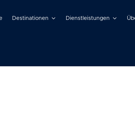
e
Destinationen

Dienstleistungen

Üb